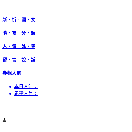
新．忻．圖．文
隨．寫．分．類
人．氣．匯．集
留．言．說．話
參觀人氣
本日人氣：
累積人氣：
⚠️