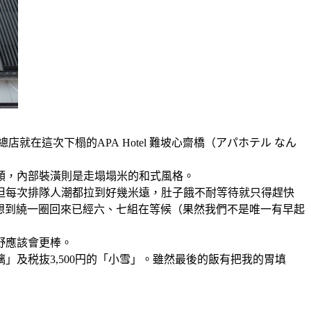
這次下榻的APA Hotel 難坡心齋橋（アパホテル なん
類，內部裝潢則是走塌塌米的和式風格。
但每次排隊人潮都拉到好幾米遠，肚子餓不耐等待就只得趕快
報到，沒想到繞一圈回來已經六、七組在等候（果然我們不是唯一有早起
野應該會更棒。
」及税抜3,500円的「小雪」。雖然最後的飯有把我的胃填