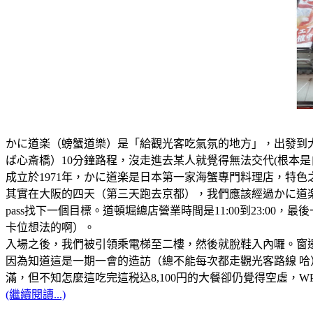
かに道楽（螃蟹道樂）是「給觀光客吃氣氛的地方」，出發到大阪
ば心斎橋）10分鐘路程，沒走進去某人就覺得無法交代(根本是
成立於1971年，かに道楽是日本第一家海蟹專門料理店，特
其實在大阪的四天（第三天跑去京都），我們應該經過かに道
pass找下一個目標。道頓堀總店營業時間是11:00到23:0
卡位想法的啊）。
入場之後，我們被引領乘電梯至二樓，然後就脫鞋入內囉。窗
因為知道這是一期一會的造訪（總不能每次都走觀光客路線 哈）
滿，但不知怎麼這吃完這税込8,100円的大餐卻仍覺得空虛，WP
(繼續閱讀...)