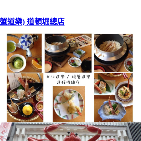
螃蟹道樂) 道頓堀總店