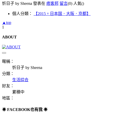
忻日子 by Sheena 發表在
痞客邦
留言
(0)
人氣(
)
個人分類：
【2015。日本国．大阪．京都】
▲top
1
ABOUT
暱稱：
忻日子 by Sheena
分類：
生活綜合
好友：
累積中
地區：
☀ FACEBOOK也有我 ☀