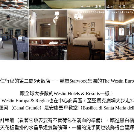
程的第二間5★飯店－－隸屬Starwood集團的The Westin Europa 
跟全球大多數的Westin Hotels & Resorts一樣，
 Westin Europa & Regina也在中心商業區，至聖馬克廣場大步走
 Grande）是安康聖母教堂（Basilica di Santa Maria della S
計程船（看著它跳表要有不管荷包在淌血的準備），踏進黑白橘
天花板垂掛的水晶吊燈氣勢磅礴，一樓的洗手間也裝飾得金碧輝