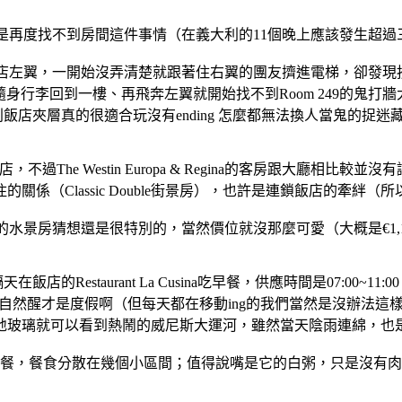
是再度找不到房間這件事情（在義大利的11個晚上應該發生超過三次
9在飯店左翼，一開始沒弄清楚就跟著住右翼的團友擠進電梯，卻發
隨身行李回到一樓、再飛奔左翼就開始找不到Room 249的鬼打牆
飯店夾層真的很適合玩沒有ending 怎麼都無法換人當鬼的捉迷藏 
，不過The Westin Europa & Regina的客房跟大廳相比較並
的關係（Classic Double街景房），也許是連鎖飯店的牽絆（
房猜想還是很特別的，當然價位就沒那麼可愛（大概是€1,100~€4,3
天在飯店的Restaurant La Cusina吃早餐，供應時間是07:00~11:0
自然醒才是度假啊（但每天都在移動ing的我們當然是沒辦法這
地玻璃就可以看到熱鬧的威尼斯大運河，雖然當天陰雨連綿，也
餐，餐食分散在幾個小區間；值得說嘴是它的白粥，只是沒有肉