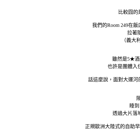
比較囧的
我們的Room 24
拉著
（義大利
雖然是5★酒店
也許是團體入住
話這麼說，面對大運河的水景
隔
睡到
透過大片落
正規歐洲大陸式的自助早