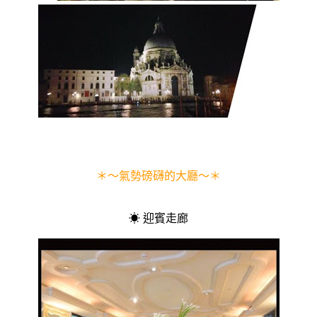
＊～氣勢磅礴的大廳～＊
☀ 迎賓走廊