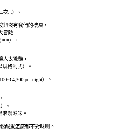
...）。
現按鈕沒有我們的樓層，
大冒險
= =）。
沒有讓人太驚豔，
所以規格制式）。
00 per night）。
0，
樣）。
是浪漫滋味。
鬆鹹蛋怎麼都不對味啊。