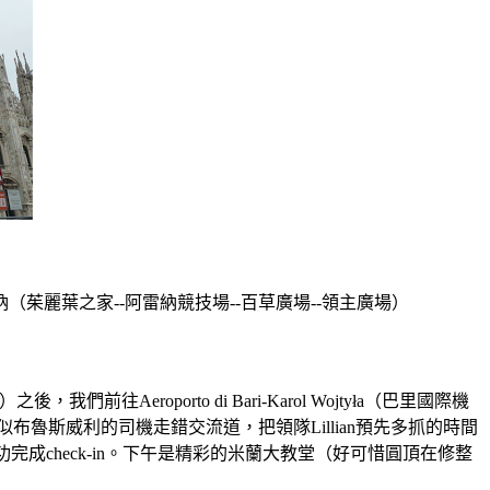
（茱麗葉之家--阿雷納競技場--百草廣場--領主廣場）
，我們前往Aeroporto di Bari-Karol Wojtyła（巴里國際機
魯斯威利的司機走錯交流道，把領隊Lillian預先多抓的時間
完成check-in。下午是精彩的米蘭大教堂（好可惜圓頂在修整