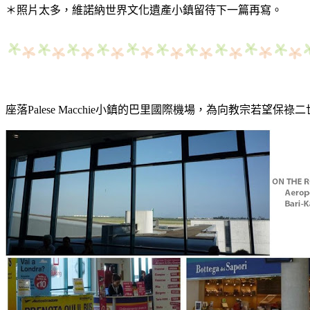
＊照片太多，維諾納世界文化遺產小鎮留待下一篇再寫。
座落Palese Macchie小鎮的巴里國際機場，為向教宗若望保祿二世（Ka