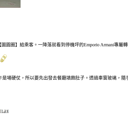
圈】給乘客。一降落就看到停機坪的Emporio Armani專屬
午是場硬仗，所以要先出發去餐廳填飽肚子。透過車窗玻璃，隨