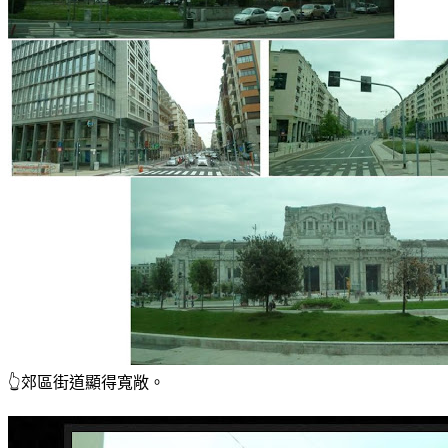
👆郊區街道顯得寬敞。