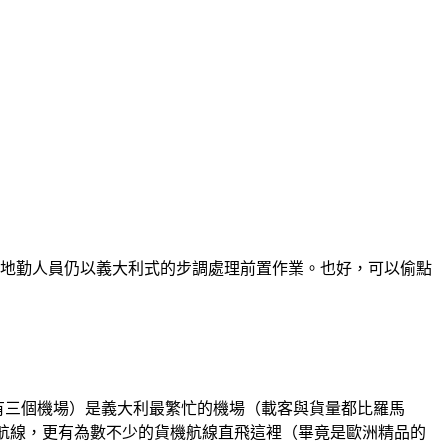
e要到了，航空公司地勤人員仍以義大利式的步調處理前置作業。也好，可以偷點
市有三個機場）是義大利最繁忙的機場（載客與貨量都比羅馬
要的運能在國際航線，更有為數不少的貨機航線直飛這裡（畢竟是歐洲精品的