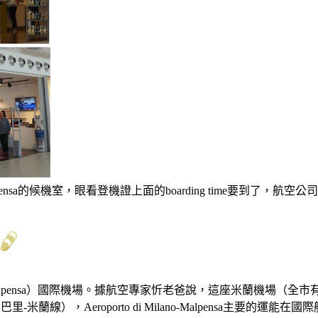
no-Malpensa的候機室，眼看登機證上面的boarding tim
lpensa）國際機場。據航空專家忻老爸說，這座米蘭機場（全
-米蘭線），Aeroporto di Milano-Malpensa主