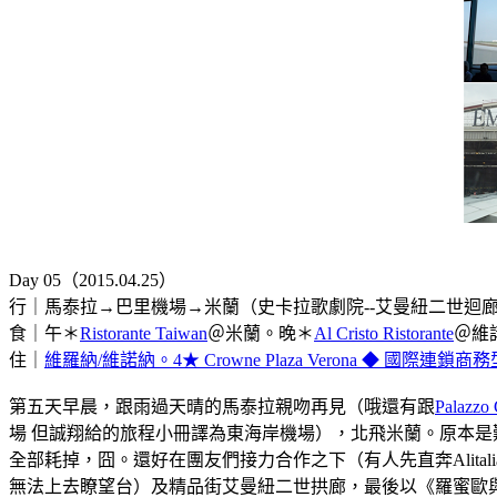
Day 05（2015.04.25）
行｜馬泰拉→巴里機場→米蘭（史卡拉歌劇院--艾曼紐二世迴廊--
食｜午＊
Ristorante Taiwan
＠米蘭。晚＊
Al Cristo Ristorante
＠維
住｜
維羅納/維諾納。4★ Crowne Plaza Verona ◆ 國際
第五天早晨，跟雨過天晴的馬泰拉親吻再見（哦還有跟
Palazzo 
場 但誠翔給的旅程小冊譯為東海岸機場），北飛米蘭。原本是難
全部耗掉，囧。還好在團友們接力合作之下（有人先直奔Alital
無法上去瞭望台）及精品街艾曼紐二世拱廊，最後以《羅蜜歐與茱