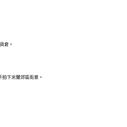
轉貨倉。
手拍下米蘭郊區街景。