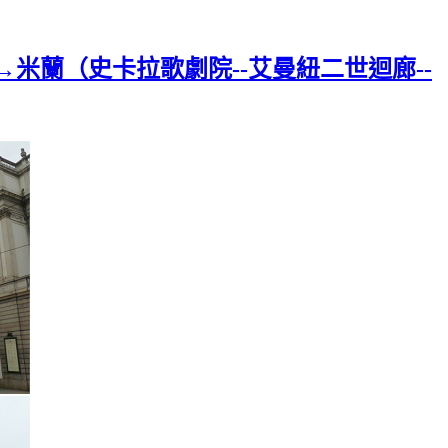
機場→米蘭（史卡拉歌劇院--艾曼紐二世迴廊--