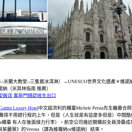
米蘭大教堂--三隻鹿冰淇淋）→UNESCO世界文化遺產＊維諾納
諾納（米其林指南 推薦）
連鎖商務型飯店 客房門錯認逃生出口
Gattini Luxury Hotel
中文超流利的櫃臺Michele Persia先生輪番合照）之後
得不用趕行程的上午，但是（人生就是有這麼多但是）中間酷似布
ia櫃臺 有人在後面接力行李），航空公司幾近關櫃前全員滑壘成功
麗葉》的Verona（譯為維羅納or維諾納）結束。